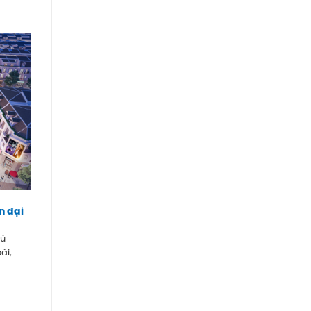
n đại
hú
ài,