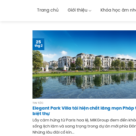
Skip
to
Trang chủ
Giới thiệu
Khóa học âm nh
content
25
thg 2
TIN TỨC
Elegant Park Villa tái hiện chất lãng mạn Pháp 
biệt thự
Lấy cảm hứng từ Paris hoa lệ, MIKGroup đem đến khô
sống lịch lãm và sang trọng trong dự án mới phía Đôn
Những lâu đài cổ kín...