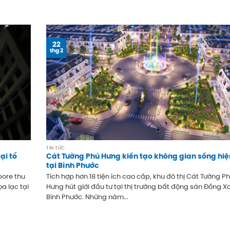
22
thg 2
TIN TỨC
ại tổ
Cát Tường Phú Hưng kiến tạo không gian sống hiệ
tại Bình Phước
pore thu
Tích hợp hơn 18 tiện ích cao cấp, khu đô thị Cát Tường P
a lạc tại
Hưng hút giới đầu tư tại thị trường bất động sản Đồng Xo
Bình Phước. Những năm...