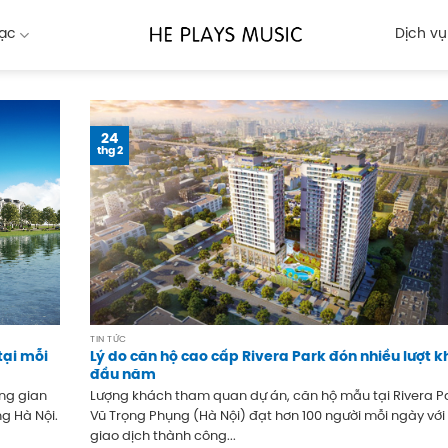
ạc
Dịch vụ
24
thg 2
TIN TỨC
tại mỗi
Lý do căn hộ cao cấp Rivera Park đón nhiều lượt 
đầu năm
ng gian
Lượng khách tham quan dự án, căn hộ mẫu tại Rivera P
g Hà Nội.
Vũ Trọng Phụng (Hà Nội) đạt hơn 100 người mỗi ngày với
giao dịch thành công...