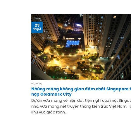
23
thg 2
TIN TỨC
Những mảng không gian đậm chất Singapore t
hợp Goldmark City
Dự án vừa mang vẻ hiện đại, tiện nghi của một Singa
nhỏ, vừa mang nét truyền thống kiến trúc Việt Nam. Tọ
khu vực giáp ranh...