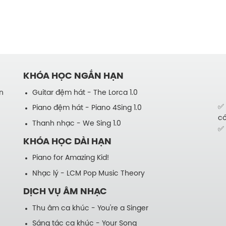
KHÓA HỌC NGẮN HẠN
n
Guitar đệm hát - The Lorca 1.0
✅ 
Piano đệm hát - Piano 4Sing 1.0
có
Thanh nhạc - We Sing 1.0
✅ 
KHÓA HỌC DÀI HẠN
Piano for Amazing Kid!
Nhạc lý - LCM Pop Music Theory
DỊCH VỤ ÂM NHẠC
Thu âm ca khúc - You're a Singer
Sáng tác ca khúc - Your Song